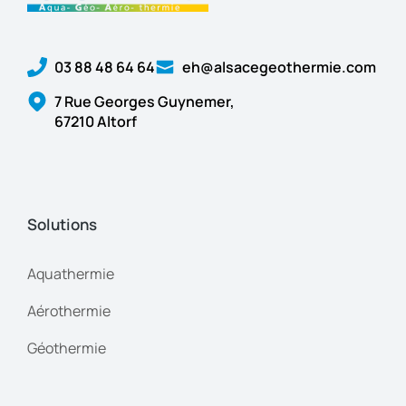
03 88 48 64 64
eh@alsacegeothermie.com
7 Rue Georges Guynemer,
67210 Altorf
Solutions
Aquathermie
Aérothermie
Géothermie